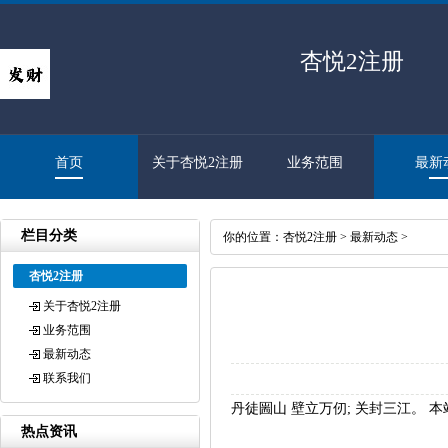
杏悦2注册
首页
关于杏悦2注册
业务范围
最新
栏目分类
你的位置：
杏悦2注册
>
最新动态
>
杏悦2注册
关于杏悦2注册
业务范围
最新动态
联系我们
丹徒圌山 壁立万仞; 关封三江。
热点资讯