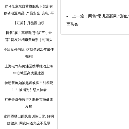
罗马仕京东自营旗舰店下架所有
移动电源商品_产品安全_充电_平
上一篇：
网售“婴儿高跟鞋”形似
【江苏】丹徒圌山联
面头条
网售“婴儿高跟鞋”形似“三寸金
莲” 网友吐槽审美畸形｜封面头
不出意外的话, 这就是2025年最佳
港剧!
上海电气与黄浦区携手推动上海
中心城区高质量建设
特朗普称如被起诉或将＂引发死
亡＂ 被指为引怒支持者
打击弄虚作假行为助推市场健康
发展
张雨霏晒出跟队友训练日常, 好明
媚健康, 网友问道怎么不见覃